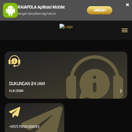
×
RAJAPOLA Aplikasi Mobile
UNDUH
Jangan tampilkan lagi hari ini
DUKUNGAN 24 JAM
KLIK DISINI
+855765636693