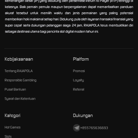
kemenangan besar (JP) yang didukung oleh persentase Return to Player (RTP) tertinggi di
kelasnya. Baik pemain pemula maupun berpengalaman dapat memanfaatkan panduan
akurat tersebut untuk memilih waktu dan jenis permainan yang paling potensial
memberikan hoki maksimal setiap hari. Didukung pula oleh layanan transaksi finansial yang
super cepat serta dukungan pelanggan siaga 24 jam, RAJAPOLA terus membuktikan diri
sebagai destinasi utama bagi pencinta slot digital modern tahun ini.
Kebijaksanaan
Platform
Tentang RAJAPOLA
Promosi
Responsible Gambling
Loyalty
Pusat Bantuan
Referral
Syarat dan Ketentuan
Kategori
Dukungan
Hot Games
+855765636693
Slots