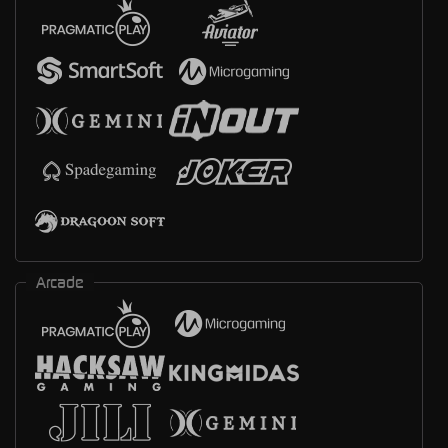
Arcade