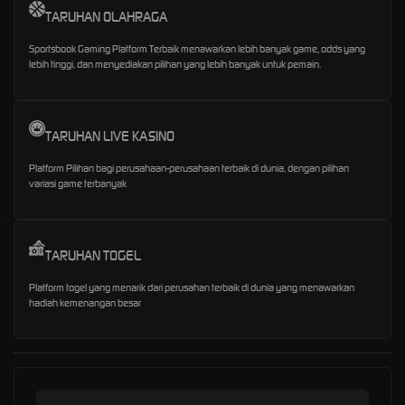
TARUHAN OLAHRAGA
Sportsbook Gaming Platform Terbaik menawarkan lebih banyak game, odds yang
lebih tinggi, dan menyediakan pilihan yang lebih banyak untuk pemain.
TARUHAN LIVE KASINO
Platform Pilihan bagi perusahaan-perusahaan terbaik di dunia, dengan pilihan
variasi game terbanyak
TARUHAN TOGEL
Platform togel yang menarik dari perusahan terbaik di dunia yang menawarkan
hadiah kemenangan besar