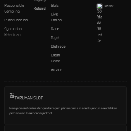
Responsible
Slots
Twitter
Referral
Gambling
Live
Pusat Bantuan
Casino
Syarat dan
Race
Ketentuan
Togel
Olahraga
Crash
Game
Arcade
TARUHAN SLOT
Penyedia slot online dengan beragam pilihan game menarik yang memudahkan
pemain untuk mencapai jackpot