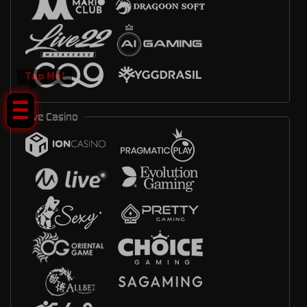
Tap Me!
Live Casino