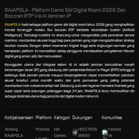
RAJAPOLA - Platform Game Slot Digital Resmi 2026 Dan
Bocoran RTP Via AI Jaminan JP
RAJAPOLA
hadir sebagai platform game slot digital resmi tahun 2026 yang menghadirkan
inovasi tercanggih melalui fitur bocoran RTP berbasis kecerdasan buatan (Artificial
Intelligence). Teknologi mutakhir ini dirancang untuk menganalisis pola permainan secara
real-time, memberikan akurasi tinggi bagi para pemain yang ingin mengoptimalkan strategi
taruhan mereka. Dengan sistem keamanan tingkat tinggi serta lingkungan bermain yang
transparan, platform ini memastikan setiap pengguna mendapatkan pengalaman hiburan
digital yang aman, adil, dan memuaskan.
Keunggulan utama dari integrasi sistem AI ini adalah jaminan kemudahan meraih
kemenangan besar (JP) yang didukung oleh persentase Return to Player (RTP) tertinggi di
kelasnya. Baik pemain pemula maupun berpengalaman dapat memanfaatkan panduan
akurat tersebut untuk memilih waktu dan jenis permainan yang paling potensial
memberikan hoki maksimal setiap hari. Didukung pula oleh layanan transaksi finansial yang
super cepat serta dukungan pelanggan siaga 24 jam, RAJAPOLA terus membuktikan diri
sebagai destinasi utama bagi pencinta slot digital modern tahun ini.
Kebijaksanaan
Platform
Kategori
Dukungan
Komunitas
Tentang
Promosi
Hot
+8557656
Facebo
RAJAPOLA
Games
36693
ok
Loyalty