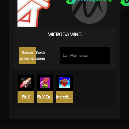
MICROGAMING
Semua
Crash
permainan
Game
FlyX
FlyX Cash Turbo
Incredible Balloon Machine