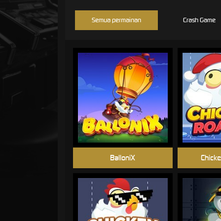
Semua permainan
Crash Game
BalloniX
Chicke