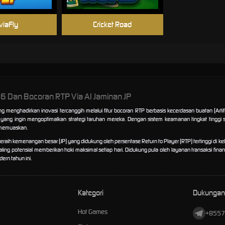
viaFly
Cricket Road
26 Dan Bocoran RTP Via AI Jaminan JP
 menghadirkan inovasi tercanggih melalui fitur bocoran RTP berbasis kecerdasan buatan (Artifici
 yang ingin mengoptimalkan strategi taruhan mereka. Dengan sistem keamanan tingkat tinggi s
 memuaskan.
meraih kemenangan besar (JP) yang didukung oleh persentase Return to Player (RTP) tertinggi
ling potensial memberikan hoki maksimal setiap hari. Didukung pula oleh layanan transaksi fi
dern tahun ini.
Kategori
Dukungan
Hot Games
+855