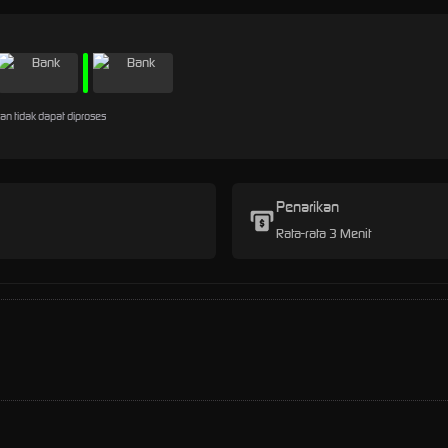
an tidak dapat diproses
Penarikan
Rata-rata 3 Menit