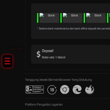
* Selama bank maintenance dan bank offline deposit dan penarik
Tap Me!
Deposit
Rata-rata 1 Menit
Tanggung Jawab Bermain
Browser Yang Didukung
Platform Penyedia Layanan