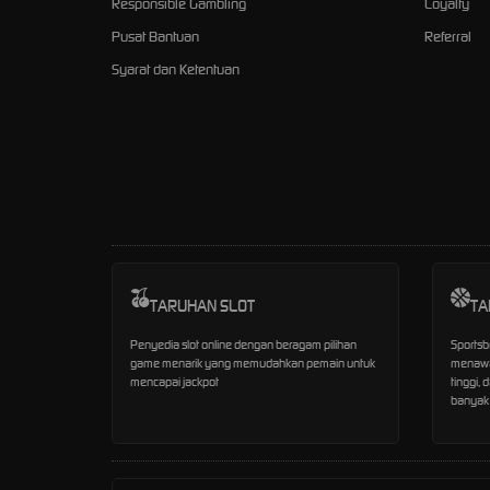
Responsible Gambling
Loyalty
Pusat Bantuan
Referral
Syarat dan Ketentuan
TARUHAN SLOT
TA
Penyedia slot online dengan beragam pilihan
Sportsb
game menarik yang memudahkan pemain untuk
menawar
mencapai jackpot
tinggi,
banyak 