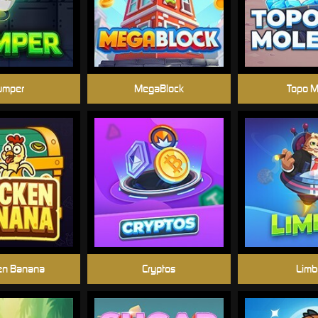
umper
MegaBlock
Topo M
en Banana
Cryptos
Limb