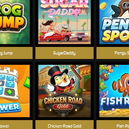
og Jump
SugarDaddy
Pengu S
Tower
Chicken Road Gold
Fish R