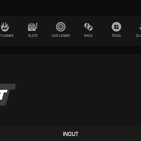
T GAMES
SLOTS
LIVE CASINO
RACE
TOGEL
OL
INOUT