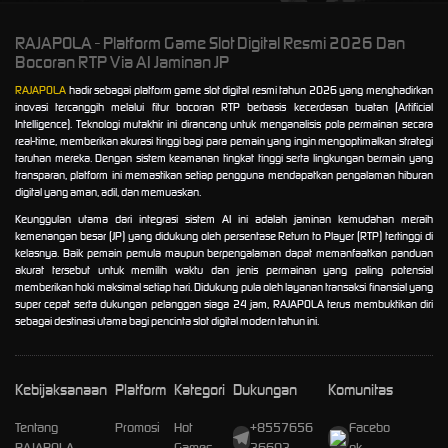
RAJAPOLA - Platform Game Slot Digital Resmi 2026 Dan
Bocoran RTP Via AI Jaminan JP
RAJAPOLA
hadir sebagai platform game slot digital resmi tahun 2026 yang menghadirkan
inovasi tercanggih melalui fitur bocoran RTP berbasis kecerdasan buatan (Artificial
Intelligence). Teknologi mutakhir ini dirancang untuk menganalisis pola permainan secara
real-time, memberikan akurasi tinggi bagi para pemain yang ingin mengoptimalkan strategi
taruhan mereka. Dengan sistem keamanan tingkat tinggi serta lingkungan bermain yang
transparan, platform ini memastikan setiap pengguna mendapatkan pengalaman hiburan
digital yang aman, adil, dan memuaskan.
Keunggulan utama dari integrasi sistem AI ini adalah jaminan kemudahan meraih
kemenangan besar (JP) yang didukung oleh persentase Return to Player (RTP) tertinggi di
kelasnya. Baik pemain pemula maupun berpengalaman dapat memanfaatkan panduan
akurat tersebut untuk memilih waktu dan jenis permainan yang paling potensial
memberikan hoki maksimal setiap hari. Didukung pula oleh layanan transaksi finansial yang
super cepat serta dukungan pelanggan siaga 24 jam, RAJAPOLA terus membuktikan diri
sebagai destinasi utama bagi pencinta slot digital modern tahun ini.
Kebijaksanaan
Platform
Kategori
Dukungan
Komunitas
Tentang
Promosi
Hot
+8557656
Facebo
RAJAPOLA
Games
36693
ok