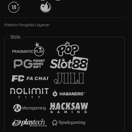
Platform Penyedia Layanan
Slots