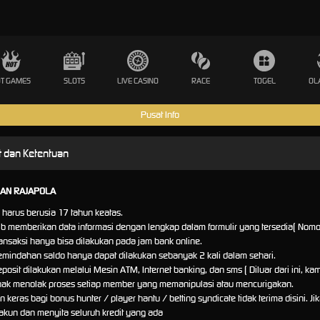
T GAMES
SLOTS
LIVE CASINO
RACE
TOGEL
OL
Pusat Info
t dan Ketentuan
AN RAJAPOLA
 harus berusia 17 tahun keatas.
b memberikan data informasi dengan lengkap dalam formulir yang tersedia( Nom
ansaksi hanya bisa dilakukan pada jam bank online.
mindahan saldo hanya dapat dilakukan sebanyak 2 kali dalam sehari.
posit dilakukan melalui Mesin ATM, Internet banking, dan sms ( Diluar dari ini, k
hak menolak proses setiap member yang memanipulasi atau mencurigakan.
n keras bagi bonus hunter / player hantu / betting syndicate tidak terima disini. J
kun dan menyita seluruh kredit yang ada