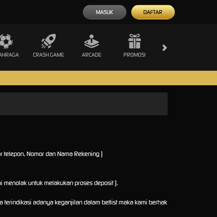
MASUK
DAFTAR
AHRAGA
CRASH GAME
ARCADE
PROMOSI
or telepon, Nomor dan Nama Rekening )
ami menolak untuk melakukan proses deposit ).
ika terindikasi adanya keganjilan dalam betlist maka kami berhak