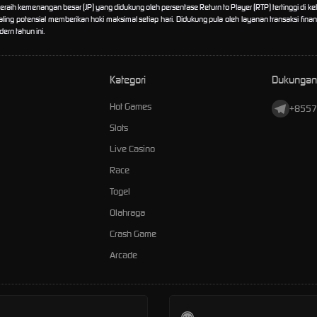
meraih kemenangan besar (JP) yang didukung oleh persentase Return to Player (RTP) tertinggi
ling potensial memberikan hoki maksimal setiap hari. Didukung pula oleh layanan transaksi fi
dern tahun ini.
Kategori
Dukungan
Hot Games
+855
Slots
Live Casino
Race
Togel
Olahraga
Crash Game
Arcade