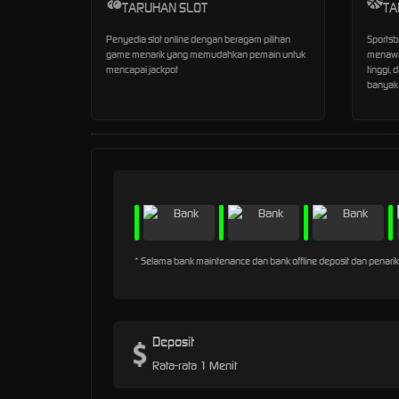
TARUHAN SLOT
TA
Penyedia slot online dengan beragam pilihan
Sportsb
game menarik yang memudahkan pemain untuk
menawar
mencapai jackpot
tinggi,
banyak 
* Selama bank maintenance dan bank offline deposit dan penarik
Deposit
Rata-rata 1 Menit