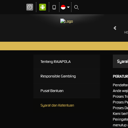
HO
Syara
Tentang RAJAPOLA
Responsible Gambling
PERATUR
Pendaftar
Pusat Bantuan
Anda waji
Proses Tr
Proses Pe
Syarat dan Ketentuan
Proses De
Kami ber
Peringata
menutup a