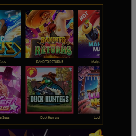
Zeus
BANDITO RETURNS
Mahjong Magic
r Zeus
Duck Hunters
Lucky Neko