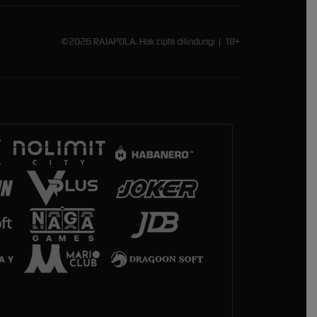
©2026 RAJAPOLA. Hak cipta dilindungi | 18+