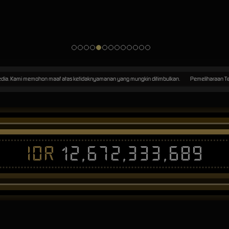
Kami memohon maaf atas ketidaknyamanan yang mungkin ditimbulkan.
Pemeliharaan Terjadwal: 
IDR
12,672,333,689