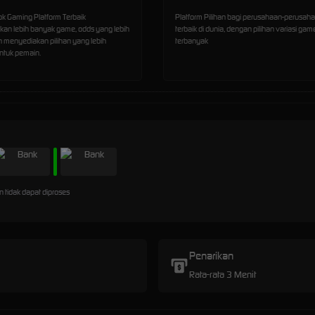
k Gaming Platform Terbaik
Platform Pilihan bagi perusahaan-perusah
an lebih banyak game, odds yang lebih
terbaik di dunia, dengan pilihan variasi gam
an menyediakan pilihan yang lebih
terbanyak
ntuk pemain.
 tidak dapat diproses
Penarikan
Rata-rata 3 Menit