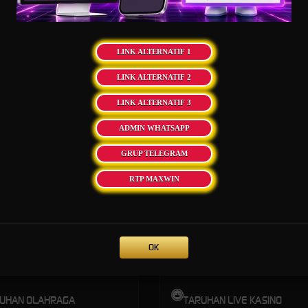
ing potensial memberikan hoki maksimal setiap hari. Didukung pula oleh layanan transaksi fina
rn tahun ini.
LINK ALTERNATIF 1
Kategori
Dukungan
LINK ALTERNATIF 2
Hot Games
+8557
LINK ALTERNATIF 3
Slots
ADMIN WHATSAPP
Live Casino
Race
GRUP TELEGRAM
Togel
RTP MAXWIN
Olahraga
Crash Game
Arcade
OK
UHAN OLAHRAGA
TARUHAN LIVE KASINO