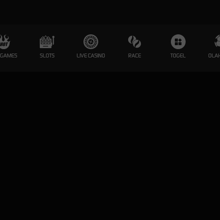
 GAMES
SLOTS
LIVE CASINO
RACE
TOGEL
OLA