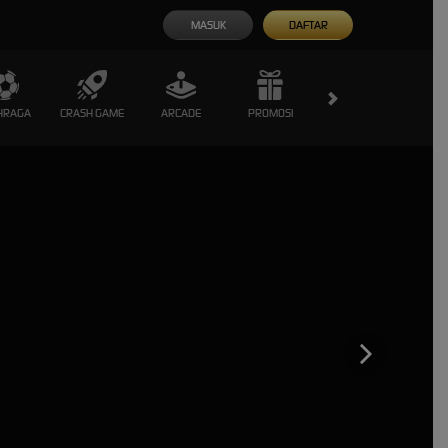
MASUK
DAFTAR
HRAGA
CRASH GAME
ARCADE
PROMOSI