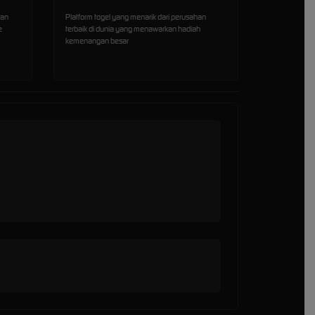
aan
Platform togel yang menarik dari perusahan
e
terbaik di dunia yang menawarkan hadiah
kemenangan besar