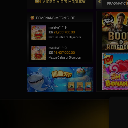
Video Slots Popular
PEMENANG MESIN SLOT
malaika****9
IDR
21,233,700.00
Nexus Gates of Olympus
malaika****9
IDR
16,437,000.00
Nexus Gates of Olympus
malaika****9
IDR
12,406,000.00
Nexus Gates of Olympus
malaika****9
IDR
11,746,500.00
Nexus Gates of Olympus
malaika****9
IDR
11,377,400.00
Nexus Gates of Olympus