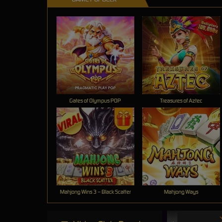
Gates of Olympus POP
Treasures of Aztec
Mahjong Wins 3 – Black Scatter
Mahjong Ways