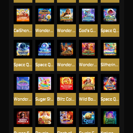
CaiShen Mega Fortune
Wonders of Machu Picchu
Wonder of Hanging Garden
God's Gambit: Poseidon
Space Quest: Earth
Space Quest: Moon
Space Quest: Neptune
Wonders of Colosseum
Wonders of Grand Canyon
Slithering Riches
Wonders of Taj Mahal
Sugar Strike
Blitz Coin: Hold & Win
Wild Bounty Queen
Space Quest: Mars