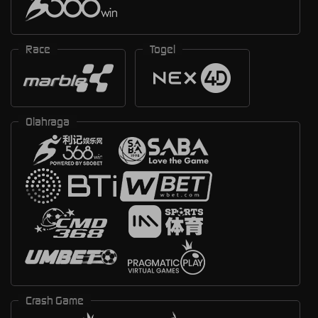
Race
Togel
Olahraga
Crash Game