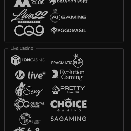
Live Casino