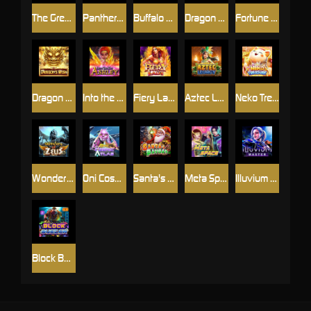
The Great Sorcery
Panthera Pardus
Buffalo Blaze
Dragon Treasure
Fortune Realm
Dragon Wish
Into the Fay: Ashley
Fiery Lady
Aztec Legacy
Neko Treasure
Wonders of Zeus
Oni Cosmic Atlas
Santa's Payday
Meta Space
Illuvium Master
Block Buster