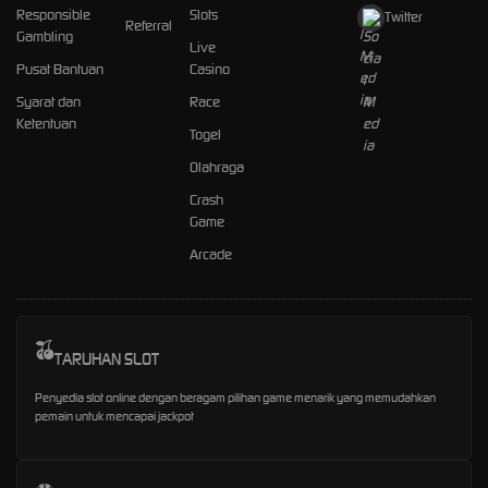
Responsible
Slots
Twitter
Referral
Gambling
Live
Pusat Bantuan
Casino
Syarat dan
Race
Ketentuan
Togel
Olahraga
Crash
Game
Arcade
TARUHAN SLOT
Penyedia slot online dengan beragam pilihan game menarik yang memudahkan
pemain untuk mencapai jackpot