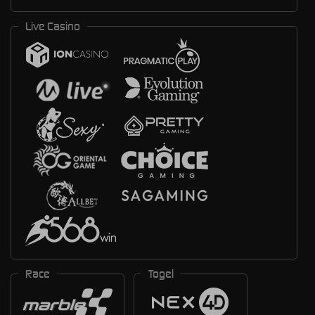
Live Casino
Race
Togel