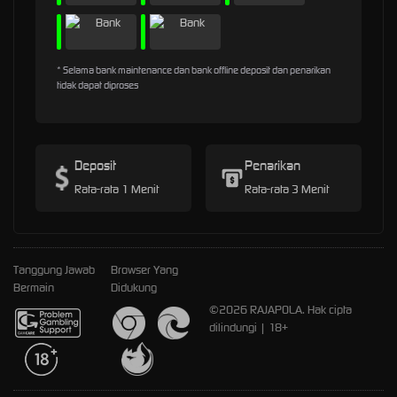
* Selama bank maintenance dan bank offline deposit dan penarikan
tidak dapat diproses
Deposit
Penarikan
Rata-rata 1 Menit
Rata-rata 3 Menit
Tanggung Jawab
Browser Yang
Bermain
Didukung
©2026 RAJAPOLA. Hak cipta
dilindungi | 18+