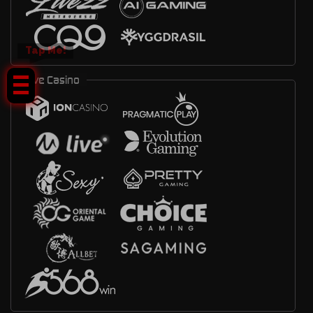
Tap Me!
Live Casino