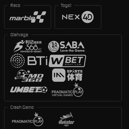
Race
Togel
Olahraga
Crash Game