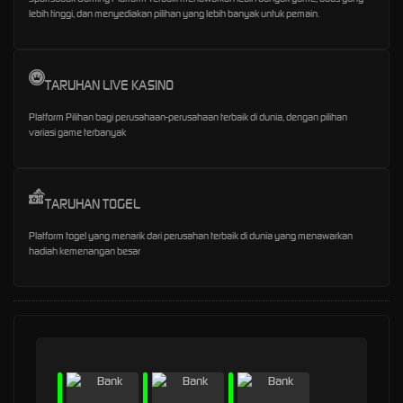
lebih tinggi, dan menyediakan pilihan yang lebih banyak untuk pemain.
TARUHAN LIVE KASINO
Platform Pilihan bagi perusahaan-perusahaan terbaik di dunia, dengan pilihan
variasi game terbanyak
TARUHAN TOGEL
Platform togel yang menarik dari perusahan terbaik di dunia yang menawarkan
hadiah kemenangan besar