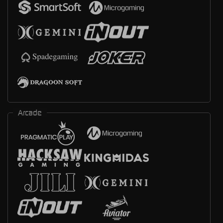
Arcade