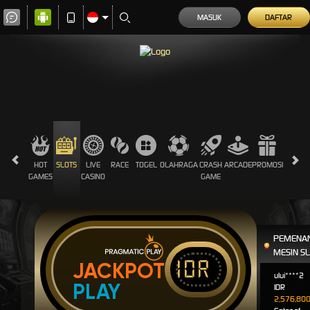
MASUK
DAFTAR
HOT
SLOTS
LIVE
RACE
TOGEL
OLAHRAGA
CRASH
ARCADE
PROMOSI
GAMES
CASINO
GAME
PEMENA
MESIN S
IDR
JACKPOT
ului****2
PLAY
IDR
2,576,800