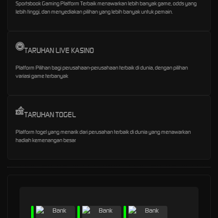
Sportsbook Gaming Platform Terbaik menawarkan lebih banyak game, odds yang
lebih tinggi, dan menyediakan pilihan yang lebih banyak untuk pemain.
TARUHAN LIVE KASINO
Platform Pilihan bagi perusahaan-perusahaan terbaik di dunia, dengan pilihan
variasi game terbanyak
TARUHAN TOGEL
Platform togel yang menarik dari perusahan terbaik di dunia yang menawarkan
hadiah kemenangan besar