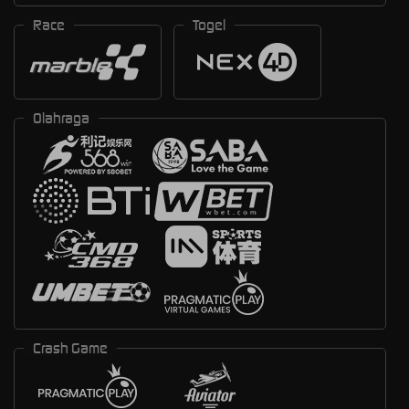
Race
Togel
Olahraga
Crash Game