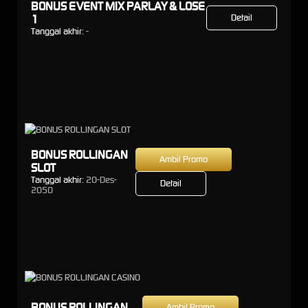
BONUS EVENT MIX PARLAY & LOSE
1
Detail
Tanggal akhir:
-
BONUS ROLLINGAN
Ambil Promo
SLOT
Tanggal akhir:
20-Des-
Detail
2050
BONUS ROLLINGAN
Ambil Promo