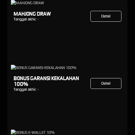
MAHJONG DRAW
Detail
Tanggal akhir:
-
BONUS GARANSI KEKALAHAN
100%
Detail
Tanggal akhir:
-