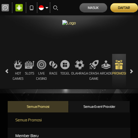
MASUK
DAFTAR
HOT
SLOTS
LIVE
RACE
TOGEL
OLAHRAGA
CRASH
ARCADE
PROMOSI
GAMES
CASINO
GAME
Semua Promosi
Semua Event Provider
Semua Promosi
Member Baru