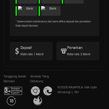
* Selama bank maintenance dan bank offline deposit dan penarikan
tidak dapat diproses
Deposit
Penarikan
Rata-rata 1 Menit
Rata-rata 3 Menit
Tanggung Jawab
Browser Yang
Bermain
Didukung
©2026 RAJAPOLA. Hak cipta
dilindungi | 18+