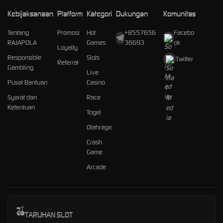
Kebijaksanaan
Platform
Kategori
Dukungan
Komunitas
Tentang
Promosi
Hot
+8557656
Facebo
RAJAPOLA
Games
36693
ok
Loyalty
Responsible
Slots
Twitter
Referral
Gambling
Live
Pusat Bantuan
Casino
Syarat dan
Race
Ketentuan
Togel
Olahraga
Crash
Game
Arcade
TARUHAN SLOT