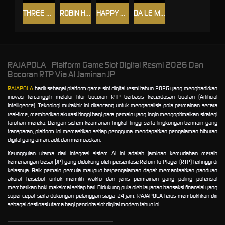
THREE LITTLE PIGS
ROBIN HOOD
HAPPY DUO BAO
DA LE MEN
RAJAPOLA - Platform Game Slot Digital Resmi 2026 Dan
Bocoran RTP Via AI Jaminan JP
RAJAPOLA
hadir sebagai platform game slot digital resmi tahun 2026 yang menghadirkan
inovasi tercanggih melalui fitur bocoran RTP berbasis kecerdasan buatan (Artificial
Intelligence). Teknologi mutakhir ini dirancang untuk menganalisis pola permainan secara
real-time, memberikan akurasi tinggi bagi para pemain yang ingin mengoptimalkan strategi
taruhan mereka. Dengan sistem keamanan tingkat tinggi serta lingkungan bermain yang
transparan, platform ini memastikan setiap pengguna mendapatkan pengalaman hiburan
digital yang aman, adil, dan memuaskan.
Keunggulan utama dari integrasi sistem AI ini adalah jaminan kemudahan meraih
kemenangan besar (JP) yang didukung oleh persentase Return to Player (RTP) tertinggi di
kelasnya. Baik pemain pemula maupun berpengalaman dapat memanfaatkan panduan
akurat tersebut untuk memilih waktu dan jenis permainan yang paling potensial
memberikan hoki maksimal setiap hari. Didukung pula oleh layanan transaksi finansial yang
super cepat serta dukungan pelanggan siaga 24 jam, RAJAPOLA terus membuktikan diri
sebagai destinasi utama bagi pencinta slot digital modern tahun ini.