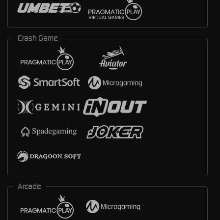
Crash Game
Arcade