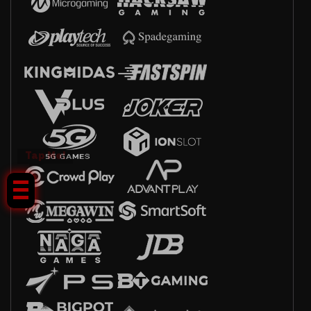
Tap Me!