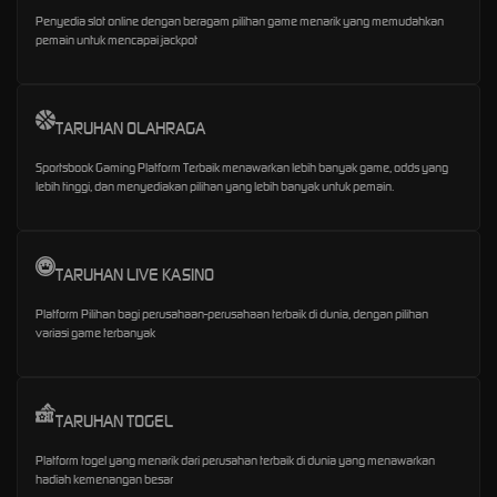
Penyedia slot online dengan beragam pilihan game menarik yang memudahkan
pemain untuk mencapai jackpot
TARUHAN OLAHRAGA
Sportsbook Gaming Platform Terbaik menawarkan lebih banyak game, odds yang
lebih tinggi, dan menyediakan pilihan yang lebih banyak untuk pemain.
TARUHAN LIVE KASINO
Platform Pilihan bagi perusahaan-perusahaan terbaik di dunia, dengan pilihan
variasi game terbanyak
TARUHAN TOGEL
Platform togel yang menarik dari perusahan terbaik di dunia yang menawarkan
hadiah kemenangan besar