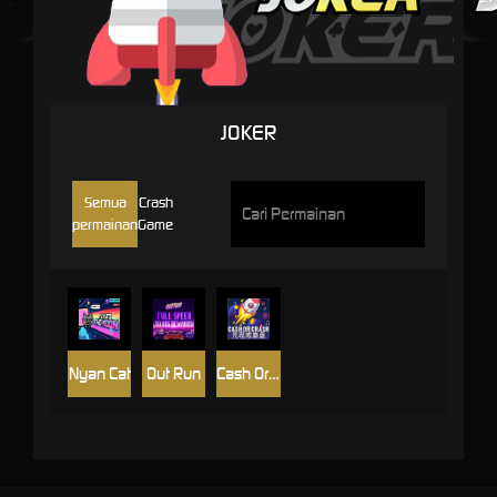
JOKER
Semua
Crash
permainan
Game
Nyan Cat
Out Run
Cash Or Crash