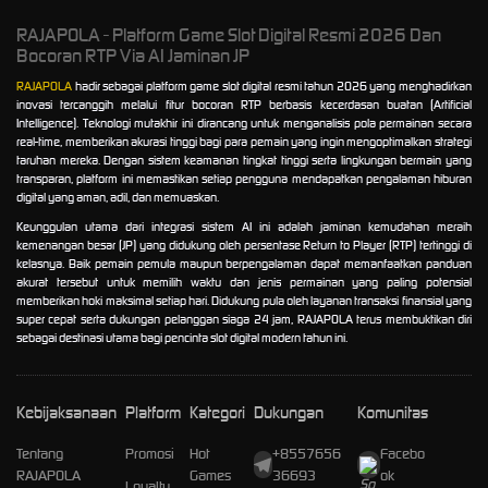
RAJAPOLA - Platform Game Slot Digital Resmi 2026 Dan
Bocoran RTP Via AI Jaminan JP
RAJAPOLA
hadir sebagai platform game slot digital resmi tahun 2026 yang menghadirkan
inovasi tercanggih melalui fitur bocoran RTP berbasis kecerdasan buatan (Artificial
Intelligence). Teknologi mutakhir ini dirancang untuk menganalisis pola permainan secara
real-time, memberikan akurasi tinggi bagi para pemain yang ingin mengoptimalkan strategi
taruhan mereka. Dengan sistem keamanan tingkat tinggi serta lingkungan bermain yang
transparan, platform ini memastikan setiap pengguna mendapatkan pengalaman hiburan
digital yang aman, adil, dan memuaskan.
Keunggulan utama dari integrasi sistem AI ini adalah jaminan kemudahan meraih
kemenangan besar (JP) yang didukung oleh persentase Return to Player (RTP) tertinggi di
kelasnya. Baik pemain pemula maupun berpengalaman dapat memanfaatkan panduan
akurat tersebut untuk memilih waktu dan jenis permainan yang paling potensial
memberikan hoki maksimal setiap hari. Didukung pula oleh layanan transaksi finansial yang
super cepat serta dukungan pelanggan siaga 24 jam, RAJAPOLA terus membuktikan diri
sebagai destinasi utama bagi pencinta slot digital modern tahun ini.
Kebijaksanaan
Platform
Kategori
Dukungan
Komunitas
Tentang
Promosi
Hot
+8557656
Facebo
RAJAPOLA
Games
36693
ok
Loyalty