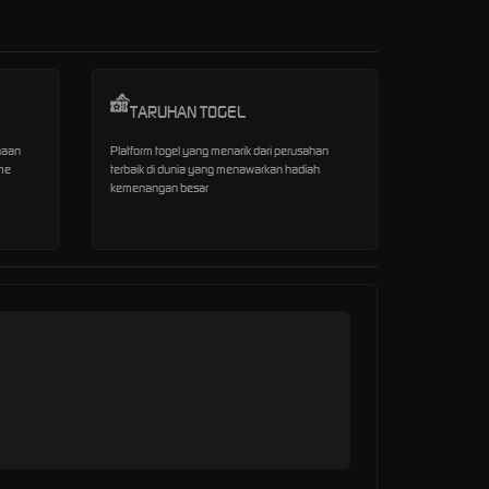
TARUHAN TOGEL
haan
Platform togel yang menarik dari perusahan
ame
terbaik di dunia yang menawarkan hadiah
kemenangan besar