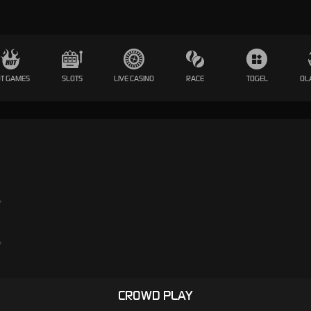
T GAMES
SLOTS
LIVE CASINO
RACE
TOGEL
OL
CROWD PLAY