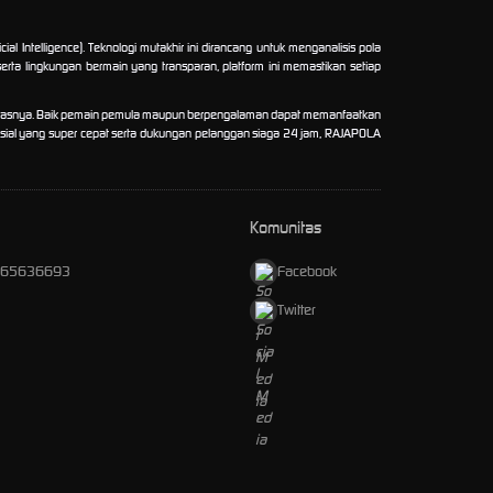
al Intelligence). Teknologi mutakhir ini dirancang untuk menganalisis pola
erta lingkungan bermain yang transparan, platform ini memastikan setiap
 di kelasnya. Baik pemain pemula maupun berpengalaman dapat memanfaatkan
nansial yang super cepat serta dukungan pelanggan siaga 24 jam, RAJAPOLA
Komunitas
765636693
Facebook
Twitter