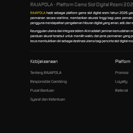
RAJAPOLA - Platform Game Slot Digital Resmi 20
RAJAPOLA
hadir sebagai platform game slot digital resmi tahun 2026 yang
permainan secara real-time, memberikan akurasi tinggi bagi para pemain
pengguna mendapatkan pengalaman hiburan digital yang aman, adil, dan
Keunggulan utama dari integrasi sistem AI ini adalah jaminan kemudahan 
panduan akurat tersebut untuk memilih waktu dan jenis permainan yang pa
terus membuktikan diri sebagai destinasi utama bagi pencinta slot digital mo
Kebijaksanaan
Platform
Tentang RAJAPOLA
Promosi
Responsible Gambling
Loyalty
Pusat Bantuan
Referral
Syarat dan Ketentuan