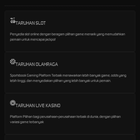
TARUHAN SLOT
Penyedia slot online dengan beragam pilihan game menarik yang memudahkan
pemain untuk mencapai jackpot
TARUHAN OLAHRAGA
Sportsbook Gaming Platform Terbaik menawarkan lebih banyak game, odds yang
lebih tinggi, dan menyediakan pilihan yang lebih banyak untuk pemain.
TARUHAN LIVE KASINO
Platform Pilihan bagi perusahaan-perusahaan terbaik di dunia, dengan pilihan
variasi game terbanyak