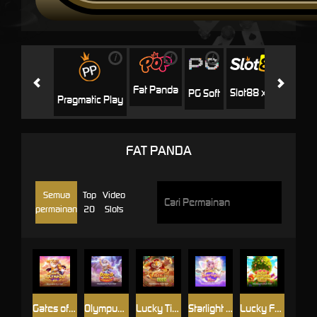
i
i
i
i
i
Facha
Fat Panda
Slot88 x PP
PG Soft
Pragmatic Play
FAT PANDA
Semua
Top
Video
permainan
20
Slots
Gates of Olympus POP
Olympus Wins
Lucky Tiger 1000
Starlight Wins
Lucky Fortune Tree