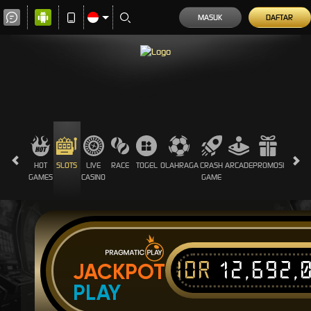
MASUK
DAFTAR
HOT
SLOTS
LIVE
RACE
TOGEL
OLAHRAGA
CRASH
ARCADE
PROMOSI
GAMES
CASINO
GAME
IDR
12,692,
JACKPOT
PLAY