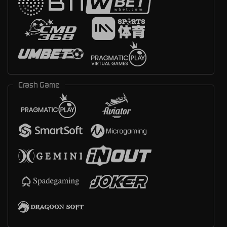
Crash Game